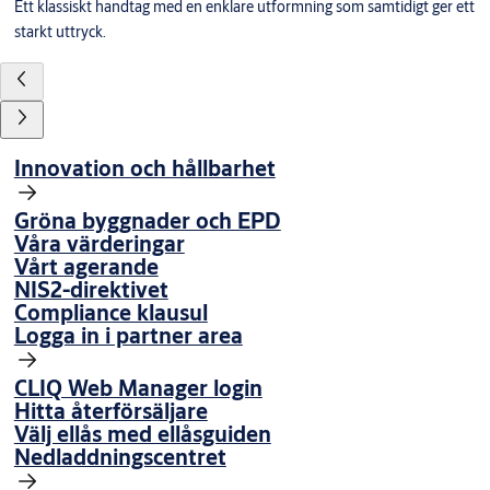
Ett klassiskt handtag med en enklare utformning som samtidigt ger ett
starkt uttryck.
Innovation och hållbarhet
Gröna byggnader och EPD
Våra värderingar
Vårt agerande
NIS2-direktivet
Compliance klausul
Logga in i partner area
CLIQ Web Manager login
Hitta återförsäljare
Välj ellås med ellåsguiden
Nedladdningscentret