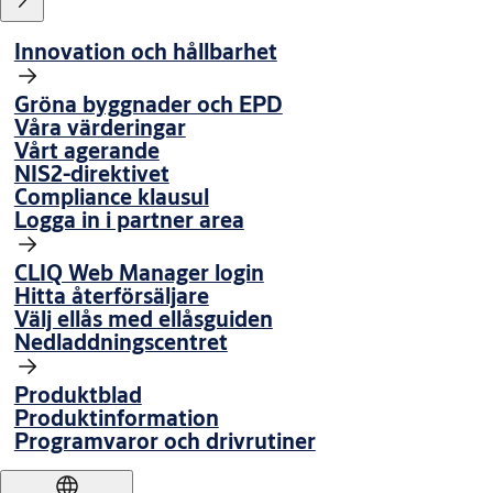
Innovation och hållbarhet
Gröna byggnader och EPD
Våra värderingar
Vårt agerande
NIS2-direktivet
Compliance klausul
Logga in i partner area
CLIQ Web Manager login
Hitta återförsäljare
Välj ellås med ellåsguiden
Nedladdningscentret
Produktblad
Produktinformation
Programvaror och drivrutiner