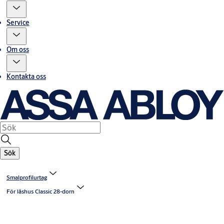
Service
Om oss
Kontakta oss
Sök
Smalprofilurtag
För låshus Classic 28-dorn