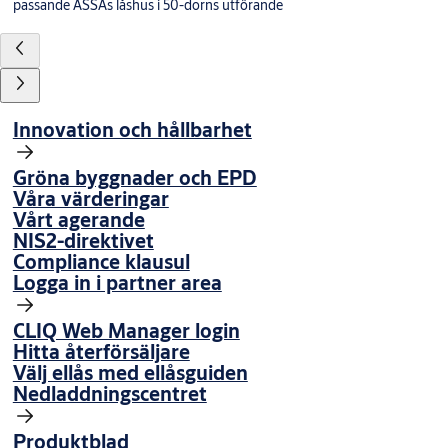
passande ASSAs låshus i 50-dorns utförande
Innovation och hållbarhet
Gröna byggnader och EPD
Våra värderingar
Vårt agerande
NIS2-direktivet
Compliance klausul
Logga in i partner area
CLIQ Web Manager login
Hitta återförsäljare
Välj ellås med ellåsguiden
Nedladdningscentret
Produktblad