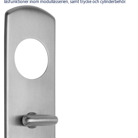
låsfunktioner inom modullåsserien, samt trycke och cylinderbehör.