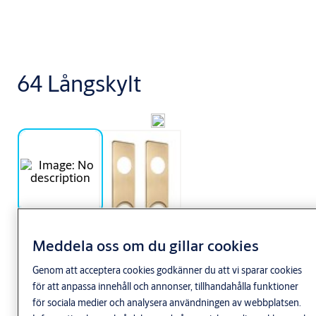
64 Långskylt
Användningsområde
Meddela oss om du gillar cookies
Dekorativ långskylt. kombineras med trycken och cylinderbehör
Genom att acceptera cookies godkänner du att vi sparar cookies
passande ASSAs låshus i 50-dorns utförande
för att anpassa innehåll och annonser, tillhandahålla funktioner
för sociala medier och analysera användningen av webbplatsen.
Egenskaper