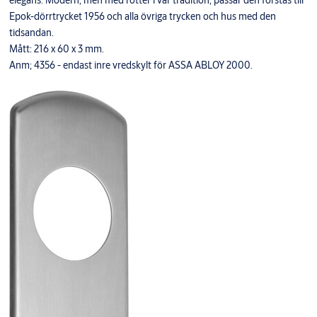
elegans. Modern, men med rötter i vår tradition, passar den förstås till
Epok-dörrtrycket 1956 och alla övriga trycken och hus med den
tidsandan.
Mått: 216 x 60 x 3 mm.
Anm; 4356 - endast inre vredskylt för ASSA ABLOY 2000.