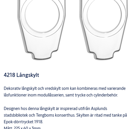
4218 Långskylt
Dekorativ långskylt och vredskylt som kan kombineras med varierande
låsfunktioner inom modullåsserien, samt trycke och cylinderbehör.
Designen hos denna långskylt är inspirerad utifrån Asplunds
stadsbibliotek och Tengboms konserthus. Skylten är ritad med tanke på
Epok-dörrtrycket 1918.
Mått: 225 x 60 x 3mm.