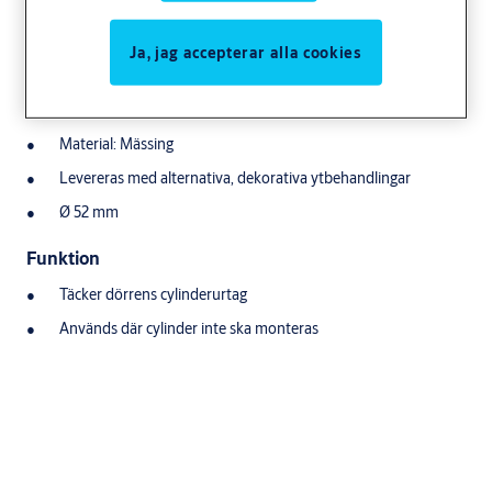
Användningsområde
Ja, jag accepterar alla cookies
Behör för att täcka dörrens cylinderurtag.
Egenskaper
Material: Mässing
Levereras med alternativa, dekorativa ytbehandlingar
Ø 52 mm
Funktion
Täcker dörrens cylinderurtag
Används där cylinder inte ska monteras