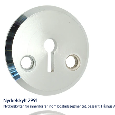
Produkt
Produkt-ID
WC BEHÖR 262/50 EPOK MSV Mirus MP
808313100444
Y
Nyckelskylt 2991
Nyckelskyltar för innerdörrar inom bostadssegmentet. passar till låsh