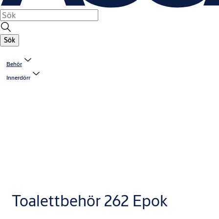
Sök
Behör
Innerdörr
Toalettbehör 262 Epok