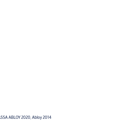
Attribut
tbehandling: 444
us ASSA ABLOY 2020, Abloy 2014