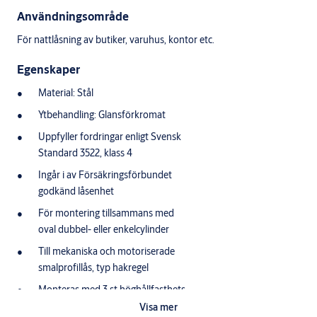
Användningsområde
För nattlåsning av butiker, varuhus, kontor etc.
Egenskaper
Material: Stål
Ytbehandling: Glansförkromat
Uppfyller fordringar enligt Svensk
Standard 3522, klass 4
Ingår i av Försäkringsförbundet
godkänd låsenhet
För montering tillsammans med
oval dubbel- eller enkelcylinder
Till mekaniska och motoriserade
smalprofillås, typ hakregel
Monteras med 3 st höghållfasthets-
skruvar och 3 st envägsskruvar samt
Visa mer