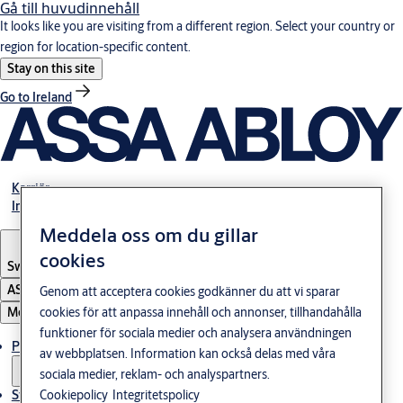
Gå till huvudinnehåll
It looks like you are visiting from a different region. Select your country or
region for location-specific content.
Stay on this site
Go to Ireland
Karriär
Investerare
Meddela oss om du gillar
cookies
Sweden
·
Svenska
ASSA ABLOY Group
Genom att acceptera cookies godkänner du att vi sparar
Meny
cookies för att anpassa innehåll och annonser, tillhandahålla
funktioner för sociala medier och analysera användningen
Produkter och lösningar
av webbplatsen. Information kan också delas med våra
sociala medier, reklam- och analyspartners.
Stories
Cookiepolicy
Integritetspolicy