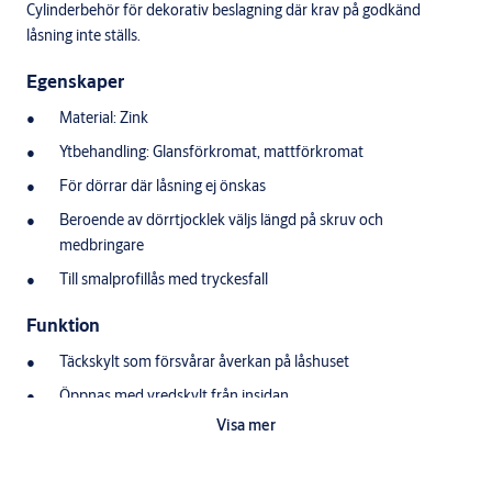
Cylinderbehör för dekorativ beslagning där krav på godkänd
låsning inte ställs.
Egenskaper
Material: Zink
Ytbehandling: Glansförkromat, mattförkromat
För dörrar där låsning ej önskas
Beroende av dörrtjocklek väljs längd på skruv och
medbringare
Till smalprofillås med tryckesfall
Funktion
Täckskylt som försvårar åverkan på låshuset
Öppnas med vredskylt från insidan
Visa mer