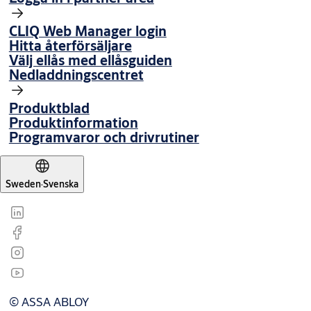
CLIQ Web Manager login
Hitta återförsäljare
Välj ellås med ellåsguiden
Nedladdningscentret
Produktblad
Produktinformation
Programvaror och drivrutiner
Sweden
·
Svenska
© ASSA ABLOY