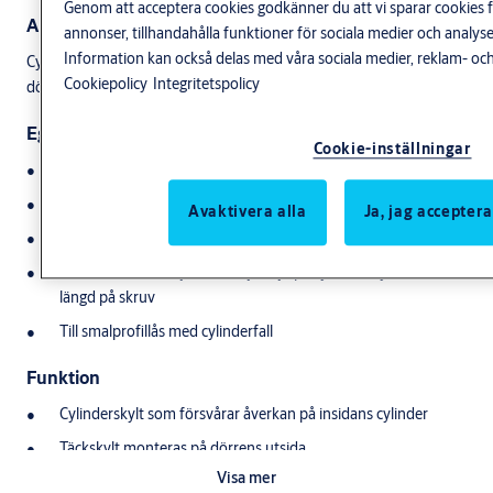
Genom att acceptera cookies godkänner du att vi sparar cookies f
Användningsområde
annonser, tillhandahålla funktioner för sociala medier och anal
Information kan också delas med våra sociala medier, reklam- och
Cylinderbehör för dekorativ beslagning samt för låsning från
Cookiepolicy
Integritetspolicy
dörrens insida där krav på godkänd låsning inte ställs.
Egenskaper
Cookie-inställningar
Material: Zink
Ytbehandling: Glansförkromat
Avaktivera alla
Ja, jag acceptera
För montering tillsammans med invändig oval cylinder
Beroende av dörrtjocklek väljs höjd på cylinderskylt samt
längd på skruv
Till smalprofillås med cylinderfall
Funktion
Cylinderskylt som försvårar åverkan på insidans cylinder
Täckskylt monteras på dörrens utsida
Visa mer