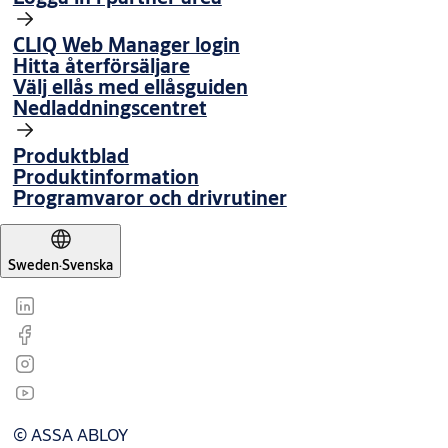
CLIQ Web Manager login
Hitta återförsäljare
Välj ellås med ellåsguiden
Nedladdningscentret
Produktblad
Produktinformation
Programvaror och drivrutiner
Sweden
·
Svenska
© ASSA ABLOY