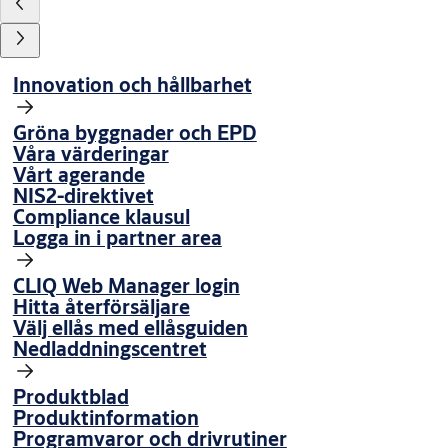
Innovation och hållbarhet
Gröna byggnader och EPD
Våra värderingar
Vårt agerande
NIS2-direktivet
Compliance klausul
Logga in i partner area
CLIQ Web Manager login
Hitta återförsäljare
Välj ellås med ellåsguiden
Nedladdningscentret
Produktblad
Produktinformation
Programvaror och drivrutiner