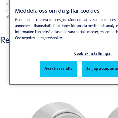
Cylinderbehör med vredfunktion. Lämpligt för montering ihop
Meddela oss om du gillar cookies
med låshus med 360 graders nyckelvridning då magnetfunktion
säkerställer att roddarpilar alltid pekar nedåt.
Genom att acceptera cookies godkänner du att vi sparar cookies f
annonser, tillhandahålla funktioner för sociala medier och anal
Information kan också delas med våra sociala medier, reklam- och
Relaterade produkter
Cookiepolicy
Integritetspolicy
Cookie-inställningar
Avaktivera alla
Ja, jag acceptera