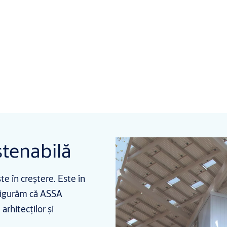
stenabilă
e în creștere. Este în
asigurăm că ASSA
rhitecților și