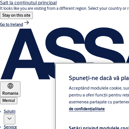
Salt la conţinutul principal
It looks like you are visiting from a different region. Select your country or 
Stay on this site
Go to Ireland
Spuneți-ne dacă vă pl
Acceptând modulele cookie, sunt
Romania
pentru a oferi funcții pentru rețe
Meniul
asemenea partajate cu partenerii 
de confidenţialitate
Soluții
Service
Setări privind modulele coo