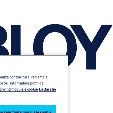
liza conținutul și reclamele,
ostru. Informațiile pot fi de
 privind modulele cookie
Declaraţie
 accept toate modulele cookie