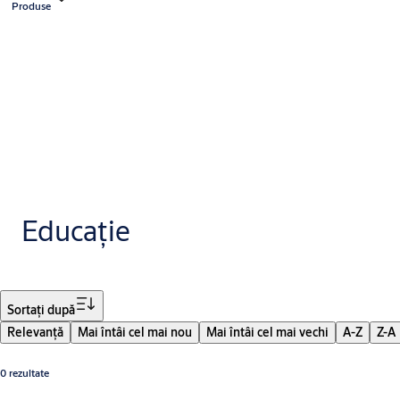
Produse
Educație
Filtru
Sortaţi după
Relevanţă
Mai întâi cel mai nou
Mai întâi cel mai vechi
A-Z
Z-A
0 rezultate