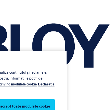
liza conținutul și reclamele,
ostru. Informațiile pot fi de
 privind modulele cookie
Declaraţie
 accept toate modulele cookie