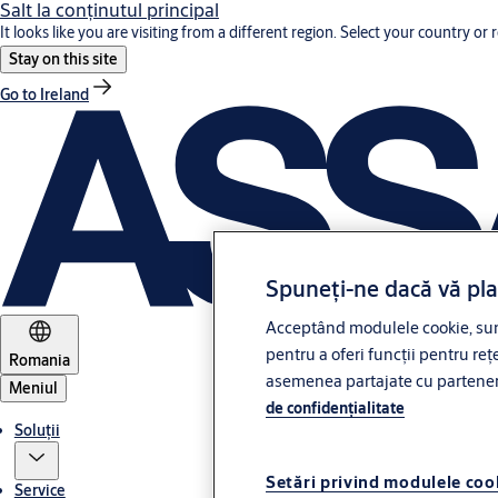
Salt la conţinutul principal
It looks like you are visiting from a different region. Select your country or 
Stay on this site
Go to Ireland
Spuneți-ne dacă vă pl
Acceptând modulele cookie, sunt
pentru a oferi funcții pentru rețe
Romania
asemenea partajate cu partenerii 
Meniul
de confidenţialitate
Soluții
Setări privind modulele coo
Service