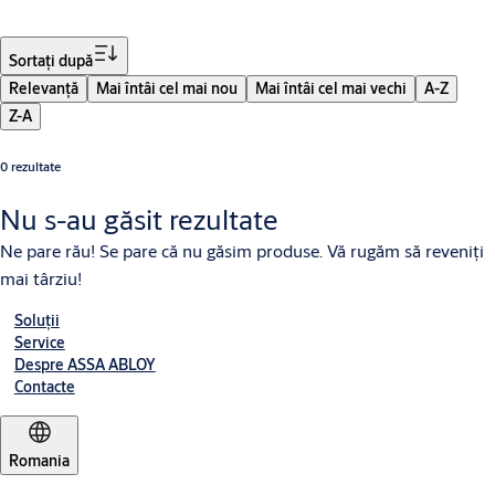
Filtru
Sortaţi după
Relevanţă
Mai întâi cel mai nou
Mai întâi cel mai vechi
A-Z
Z-A
0 rezultate
Nu s-au găsit rezultate
Ne pare rău! Se pare că nu găsim produse. Vă rugăm să reveniţi
mai târziu!
Soluții
Service
Despre ASSA ABLOY
Contacte
Romania