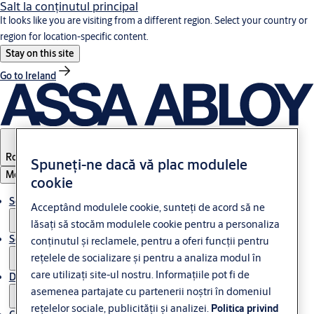
Salt la conţinutul principal
It looks like you are visiting from a different region. Select your country or
region for location-specific content.
Stay on this site
Go to Ireland
Romania
Spuneți-ne dacă vă plac modulele
Meniul
cookie
Soluții
Acceptând modulele cookie, sunteți de acord să ne
lăsați să stocăm modulele cookie pentru a personaliza
Service
conținutul și reclamele, pentru a oferi funcții pentru
rețelele de socializare și pentru a analiza modul în
care utilizați site-ul nostru. Informațiile pot fi de
Despre ASSA ABLOY
asemenea partajate cu partenerii noștri în domeniul
rețelelor sociale, publicității și analizei.
Politica privind