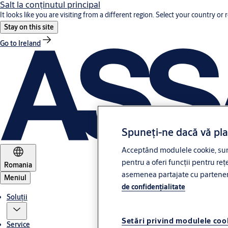
Salt la conţinutul principal
It looks like you are visiting from a different region. Select your country or 
Stay on this site
Go to Ireland
Spuneți-ne dacă vă pl
Acceptând modulele cookie, sunt
pentru a oferi funcții pentru rețe
Romania
asemenea partajate cu partenerii 
Meniul
de confidenţialitate
Soluții
Setări privind modulele coo
Service