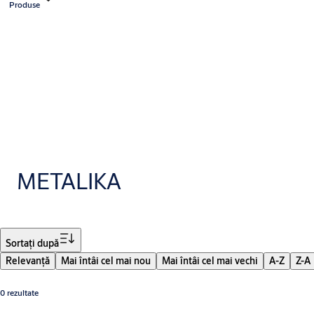
Produse
METALIKA
Filtru
Sortaţi după
Relevanţă
Mai întâi cel mai nou
Mai întâi cel mai vechi
A-Z
Z-A
0 rezultate