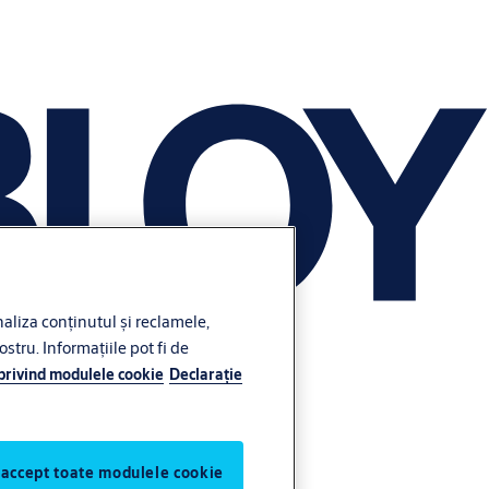
liza conținutul și reclamele,
ostru. Informațiile pot fi de
 privind modulele cookie
Declaraţie
 accept toate modulele cookie