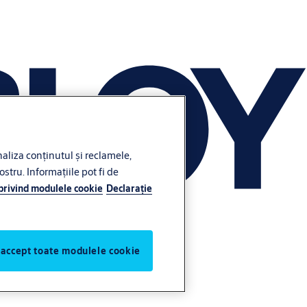
liza conținutul și reclamele,
ostru. Informațiile pot fi de
 privind modulele cookie
Declaraţie
 accept toate modulele cookie