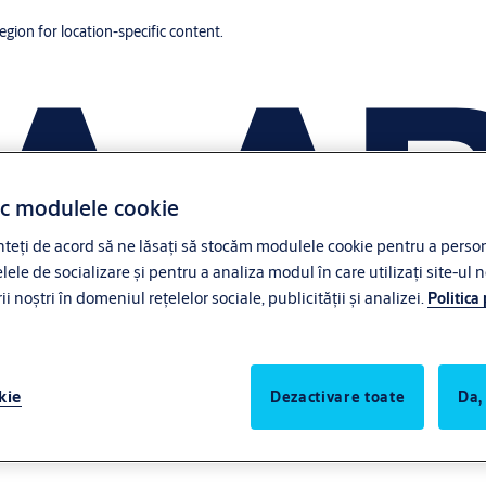
region for location-specific content.
ac modulele cookie
eți de acord să ne lăsați să stocăm modulele cookie pentru a persona
lele de socializare și pentru a analiza modul în care utilizați site-ul n
noștri în domeniul rețelelor sociale, publicității și analizei.
Politica
kie
Dezactivare toate
Da,