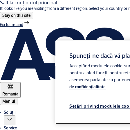
Salt la conţinutul principal
It looks like you are visiting from a different region. Select your country or 
Stay on this site
Go to Ireland
Spuneți-ne dacă vă pl
Acceptând modulele cookie, sunt
pentru a oferi funcții pentru rețe
asemenea partajate cu partenerii 
de confidenţialitate
Romania
Meniul
Setări privind modulele coo
Soluții
Service