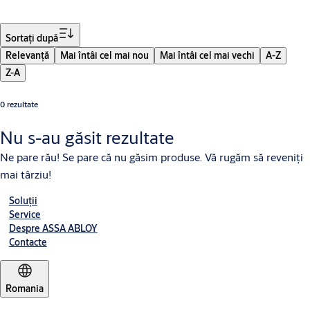
Filtru
Sortaţi după
Relevanţă
Mai întâi cel mai nou
Mai întâi cel mai vechi
A-Z
Z-A
0 rezultate
Nu s-au găsit rezultate
Ne pare rău! Se pare că nu găsim produse. Vă rugăm să reveniţi
mai târziu!
Soluții
Service
Despre ASSA ABLOY
Contacte
Romania