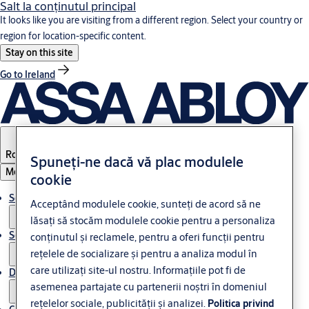
Salt la conţinutul principal
It looks like you are visiting from a different region. Select your country or
region for location-specific content.
Stay on this site
Go to Ireland
Romania
Spuneți-ne dacă vă plac modulele
Meniul
cookie
Soluții
Acceptând modulele cookie, sunteți de acord să ne
lăsați să stocăm modulele cookie pentru a personaliza
Service
conținutul și reclamele, pentru a oferi funcții pentru
rețelele de socializare și pentru a analiza modul în
care utilizați site-ul nostru. Informațiile pot fi de
Despre ASSA ABLOY
asemenea partajate cu partenerii noștri în domeniul
rețelelor sociale, publicității și analizei.
Politica privind