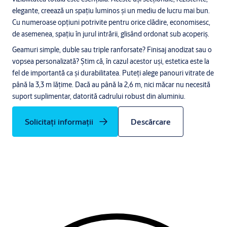
elegante, creează un spațiu luminos și un mediu de lucru mai bun.
Cu numeroase opțiuni potrivite pentru orice clădire, economisesc,
de asemenea, spațiu în jurul intrării, glisând ordonat sub acoperiș.
Geamuri simple, duble sau triple ranforsate? Finisaj anodizat sau o
vopsea personalizată? Știm că, în cazul acestor uși, estetica este la
fel de importantă ca și durabilitatea. Puteți alege panouri vitrate de
până la 3,3 m lățime. Dacă au până la 2,6 m, nici măcar nu necesită
suport suplimentar, datorită cadrului robust din aluminiu.
Solicitați informații
Descărcare