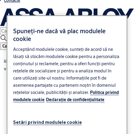
Contacte
Spuneți-ne dacă vă plac modulele
cookie
Caută
Acceptând modulele cookie, sunteți de acord să ne
lăsați să stocăm modulele cookie pentru a personaliza
Uși secționale industriale
conținutul și reclamele, pentru a oferi funcții pentru
Vitrate
rețelele de socializare și pentru a analiza modul în
care utilizați site-ul nostru. Informațiile pot fi de
asemenea partajate cu partenerii noștri în domeniul
rețelelor sociale, publicității și analizei.
Politica privind
modulele cookie
Declaraţie de confidenţialitate
Crawford OH1042FG
Setări privind modulele cookie