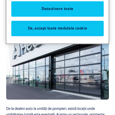
Ușă industrială
secțională complet
Dezactivare toate
vitrată
Da, accept toate modulele cookie
Distribuție și logistică
Fabrici
Crawford
De la dealeri auto la unități de pompieri, există locații unde
vizibilitatea totală este esențială. Aceste uși secționale, rezistente,