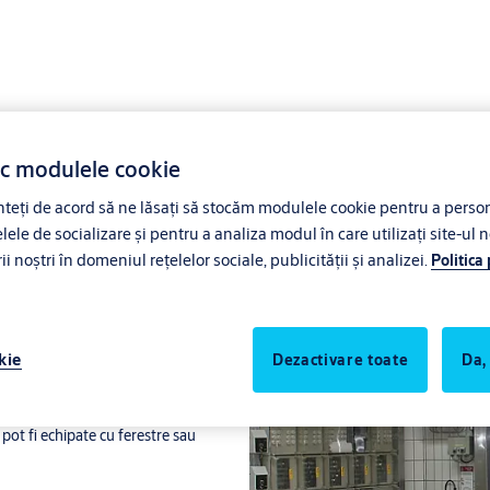
ac modulele cookie
eți de acord să ne lăsați să stocăm modulele cookie pentru a persona
lele de socializare și pentru a analiza modul în care utilizați site-ul n
elor
noștri în domeniul rețelelor sociale, publicității și analizei.
Politica
kie
Dezactivare toate
Da,
de o barieră eficientă împotriva
tară sunt soluția ideală.
 pot fi echipate cu ferestre sau