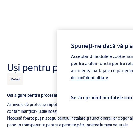
Spuneți-ne dacă vă pl
Acceptând modulele cookie, sunt
pentru a oferi funcții pentru rețe
Uși pentru procesarea aliment
asemenea partajate cu partenerii 
de confidenţialitate
Retail
Uși sigure pentru procesarea alimentelor
Setări privind modulele coo
Ai nevoie de protecție împotriva curenților de aer și a umidității, dar și 
contaminanților? Ușile noastre rapide pentru unități de procesare alimen
Necesită foarte puțin spațiu pentru instalare și funcționare, iar opțional
panouri transparente pentru a permite pătrunderea luminii naturale.