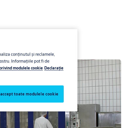
liza conținutul și reclamele,
ostru. Informațiile pot fi de
 privind modulele cookie
Declaraţie
 accept toate modulele cookie