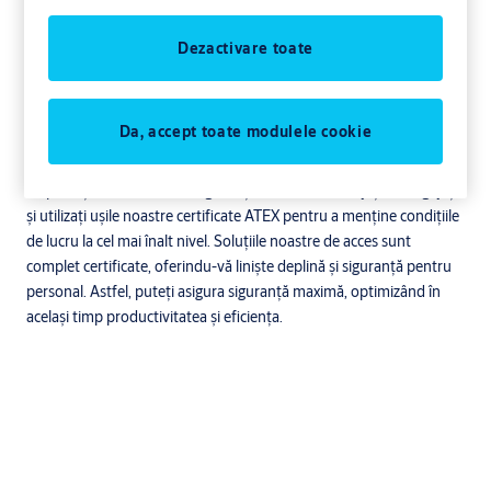
Dezactivare toate
Uși cu siguranță maximă
Zonele Ex și ATEX sunt prezente oriunde gazele inflamabile, vaporii
sau praful combustibil se întâlnesc cu oxigenul sau unde pot
Da, accept toate modulele cookie
apărea surse de scântei, flăcări, temperaturi ridicate și electricitate
statică. Într-un mediu cu potențial exploziv, este esențial să
respectați standardele de siguranță necesare. Protejați-vă angajații
și utilizați ușile noastre certificate ATEX pentru a menține condițiile
de lucru la cel mai înalt nivel. Soluțiile noastre de acces sunt
complet certificate, oferindu-vă liniște deplină și siguranță pentru
personal. Astfel, puteți asigura siguranță maximă, optimizând în
același timp productivitatea și eficiența.