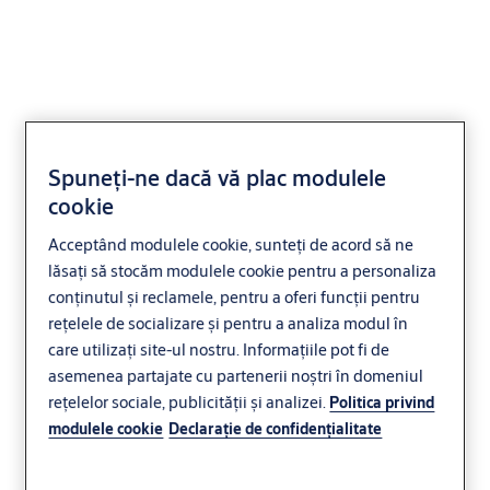
Cortină rezistentă la
Spuneți-ne dacă vă plac modulele
cookie
incendiu Marc-Ok plus
Acceptând modulele cookie, sunteți de acord să ne
lăsați să stocăm modulele cookie pentru a personaliza
conținutul și reclamele, pentru a oferi funcții pentru
rețelele de socializare și pentru a analiza modul în
care utilizați site-ul nostru. Informațiile pot fi de
asemenea partajate cu partenerii noștri în domeniul
rețelelor sociale, publicității și analizei.
Politica privind
modulele cookie
Declaraţie de confidenţialitate