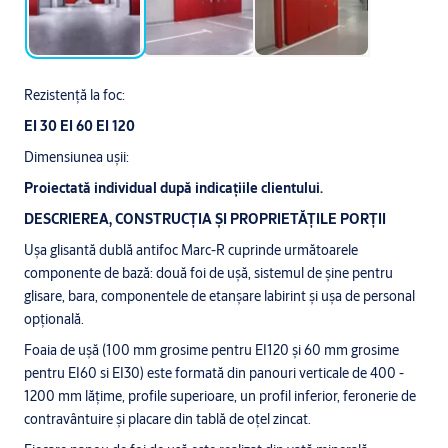
Rezistență la foc:
EI 30 EI 60 EI 120
Dimensiunea ușii:
Proiectată individual după indicațiile clientului.
DESCRIEREA, CONSTRUCȚIA ȘI PROPRIETĂȚILE PORȚII
Ușa glisantă dublă antifoc Marc-R cuprinde următoarele
componente de bază: două foi de ușă, sistemul de șine pentru
glisare, bara, componentele de etanșare labirint și ușa de personal
opțională.
Foaia de ușă (100 mm grosime pentru EI120 și 60 mm grosime
pentru EI60 si EI30) este formată din panouri verticale de 400 -
1200 mm lățime, profile superioare, un profil inferior, feronerie de
contravântuire și placare din tablă de oțel zincat.