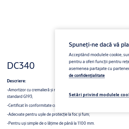
Spuneți-ne dacă vă pl
Acceptând modulele cookie, sunt
pentru a oferi funcții pentru rețe
DC340
asemenea partajate cu partenerii 
de confidenţialitate
Descriere:
-Amortizor cu cremalieră şi roată dinţată cu brat culisant ajustabil pe î
Setări privind modulele coo
standard G193;
-Certificat în conformitate cu EN1154, forta EN1-4;
-Adecvate pentru uşile de protecţie la foc şi fum;
-Pentru uşi simple de o lăţime de până la 1100 mm.