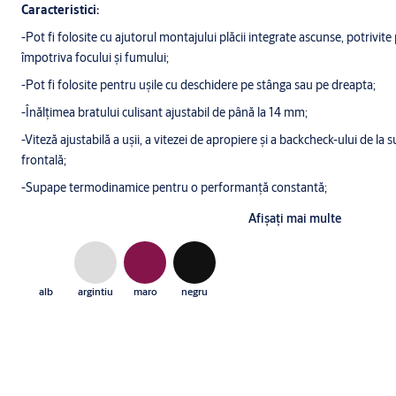
Caracteristici:
-Pot fi folosite cu ajutorul montajului plăcii integrate ascunse, potrivite
împotriva focului şi fumului;
-Pot fi folosite pentru uşile cu deschidere pe stânga sau pe dreapta;
-Înălţimea bratului culisant ajustabil de până la 14 mm;
-Viteză ajustabilă a uşii, a vitezei de apropiere şi a backcheck-ului de l
frontală;
-Supape termodinamice pentru o performanţă constantă;
-Forţă de închidere ajustabilă variabilă;
Afişaţi mai multe
-Unghi de deschidere de până la 180°;
-Gamă largă de aplicaţii;
alb
argintiu
maro
negru
-Culori standard: argintiu, alb similar cu RAL9016, maro similar cu RA
-Sunt disponibile şi alte finisaje la cerere.