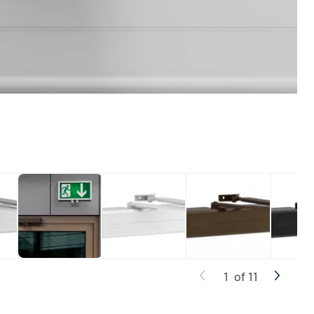
1
of
11