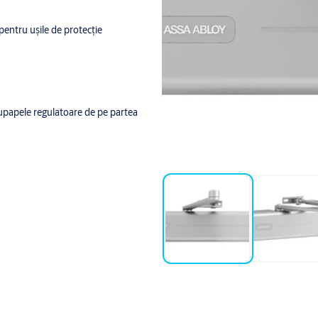
 pentru uşile de protecţie
a supapele regulatoare de pe partea
L8014, negru similar cu RAL9005;