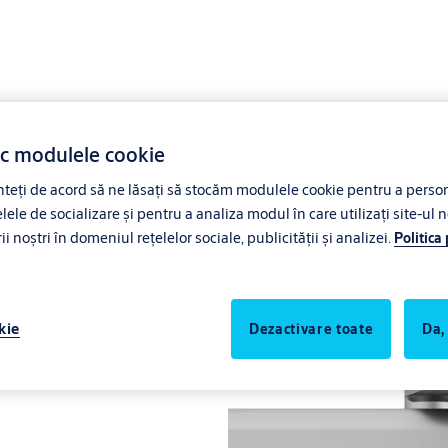
ac modulele cookie
eți de acord să ne lăsați să stocăm modulele cookie pentru a persona
lele de socializare și pentru a analiza modul în care utilizați site-ul n
noștri în domeniul rețelelor sociale, publicității și analizei.
Politica
nălţime G195 sau brat culisant
kie
Dezactivare toate
Da,