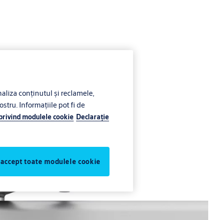
liza conținutul și reclamele,
ostru. Informațiile pot fi de
 privind modulele cookie
Declaraţie
 accept toate modulele cookie