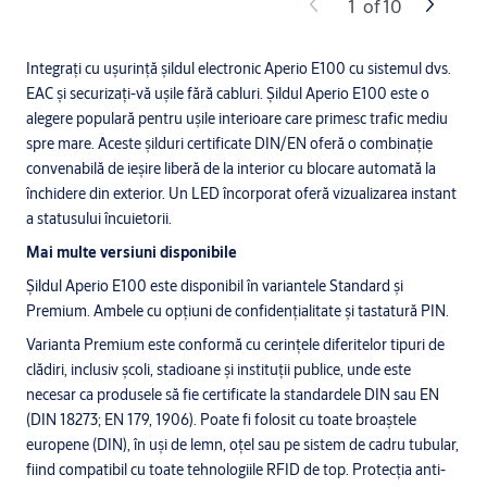
1
of
10
Integrați cu ușurință șildul electronic Aperio E100 cu sistemul dvs.
EAC și securizați-vă ușile fără cabluri. Șildul Aperio E100 este o
alegere populară pentru ușile interioare care primesc trafic mediu
spre mare. Aceste șilduri certificate DIN/EN oferă o combinație
convenabilă de ieșire liberă de la interior cu blocare automată la
închidere din exterior. Un LED încorporat oferă vizualizarea instant
a statusului încuietorii.
Mai multe versiuni disponibile
Șildul Aperio E100 este disponibil în variantele Standard și
Premium. Ambele cu opțiuni de confidențialitate și tastatură PIN.
Varianta Premium este conformă cu cerințele diferitelor tipuri de
clădiri, inclusiv școli, stadioane și instituții publice, unde este
necesar ca produsele să fie certificate la standardele DIN sau EN
(DIN 18273; EN 179, 1906). Poate fi folosit cu toate broaștele
europene (DIN), în uși de lemn, oțel sau pe sistem de cadru tubular,
fiind compatibil cu toate tehnologiile RFID de top. Protecția anti-