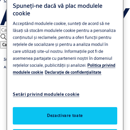
Contacte
Spuneți-ne dacă vă plac modulele
cookie
Acceptând modulele cookie, sunteți de acord să ne
lăsați să stocăm modulele cookie pentru a personaliza
conținutul și reclamele, pentru a oferi funcții pentru
rețelele de socializare și pentru a analiza modul în
Caută
care utilizați site-ul nostru. Informațiile pot fi de
asemenea partajate cu partenerii noștri în domeniul
Soluții de acces digitale
rețelelor sociale, publicității și analizei.
Politica privind
Aperio
modulele cookie
Declaraţie de confidenţialitate
Setări privind modulele cookie
Dezactivare toate
Șild Aperio E100