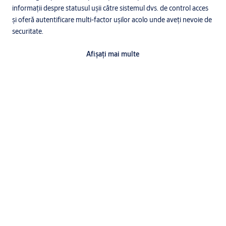
informații despre statusul ușii către sistemul dvs. de control acces
și oferă autentificare multi-factor ușilor acolo unde aveți nevoie de
securitate.
Afişaţi mai multe
Atingeți eficiența energetică
Încuietorile Aperio sunt eficiente din punct de vedere al costurilor,
folosind baterii standard, mai degrabă decât o conexiune
costisitoare, mereu pornită, cerută de ușile de acces cu cabluri.
Specificații
Protecția anti-furt optimă și rezistența la temperaturi extreme
(până la -45°C) fac ca L100 să fie
potrivită pentru uși
exterioare cu cerințe de securitate mai ridicate
, acolo unde
ușa precum cea de la intrare cu partea interioară la interiorul
clădirii.