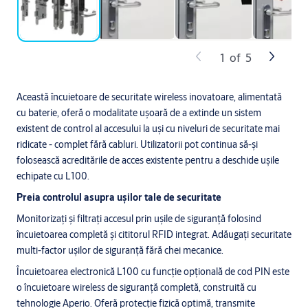
1
of
5
Această încuietoare de securitate wireless inovatoare, alimentată
cu baterie, oferă o modalitate ușoară de a extinde un sistem
existent de control al accesului la uși cu niveluri de securitate mai
ridicate - complet fără cabluri. Utilizatorii pot continua să-și
folosească acreditările de acces existente pentru a deschide ușile
echipate cu L100.
Preia controlul asupra ușilor tale de securitate
Monitorizați și filtrați accesul prin ușile de siguranță folosind
încuietoarea completă și cititorul RFID integrat. Adăugați securitate
multi-factor ușilor de siguranță fără chei mecanice.
Încuietoarea electronică L100 cu funcție opțională de cod PIN este
o încuietoare wireless de siguranță completă, construită cu
tehnologie Aperio. Oferă protecție fizică optimă, transmite