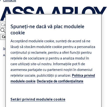
Contacte
Spuneți-ne dacă vă plac modulele
cookie
Caută
Acceptând modulele cookie, sunteți de acord să ne
lăsați să stocăm modulele cookie pentru a personaliza
Soluții de acces digitale
conținutul și reclamele, pentru a oferi funcții pentru
Aperio
rețelele de socializare și pentru a analiza modul în
care utilizați site-ul nostru. Informațiile pot fi de
asemenea partajate cu partenerii noștri în domeniul
rețelelor sociale, publicității și analizei.
Politica privind
modulele cookie
Declaraţie de confidenţialitate
Încuietoarea electronică
Setări privind modulele cookie