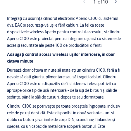
1
of
10
Integrați cu ușurință cilindrul electronic Aperio C100 cu sistemul
dvs. EAC și securizați-vă ușile fără cabluri. La fel ca toate
dispozitivele wireless Aperio pentru controlul accesului, și cilindrul
Aperio C100 este proiectat pentru integrare ușoară cu sisteme de
acces și securitate ale peste 100 de producători diferiți.
Adăugați control access wireless ușilor interioare, în doar
câteva minute
Durează doar câteva minute să instalați un cilindru C100, fără a fi
nevoie să dați găuri suplimentare sau să trageți cabluri. Cilindrul
Aperio C100 este un dispozitiv de închidere wireless potrivit cu
aproape orice tip de ușă interioară - de la uși de birouri și săli de
ședințe, până la săli de cursuri, depozite sau dormitoare.
Cilindrul C100 se potrivește pe toate broaștele îngropate, inclusiv
cele de pe uși de sticlă. Este disponibil în două variante - uni și
dublu cu buton și variante de corp DIN, scandinav, finlandez și
suedez, cu un capac de metal care acoperă butonul. Este