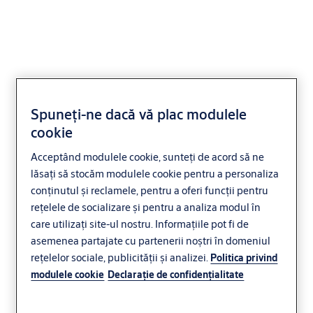
Cilindru europrofil
Spuneți-ne dacă vă plac modulele
dublu CYS00
cookie
Acceptând modulele cookie, sunteți de acord să ne
Rezidențial
lăsați să stocăm modulele cookie pentru a personaliza
conținutul și reclamele, pentru a oferi funcții pentru
rețelele de socializare și pentru a analiza modul în
care utilizați site-ul nostru. Informațiile pot fi de
asemenea partajate cu partenerii noștri în domeniul
rețelelor sociale, publicității și analizei.
Politica privind
modulele cookie
Declaraţie de confidenţialitate