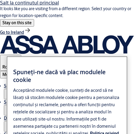
Salt la conţinutul principal
It looks like you are visiting from a different region. Select your country or
region for location-specific content.
Stay on this site
Go to Ireland
Romania
Spuneți-ne dacă vă plac modulele
Meniul
cookie
Soluții
Acceptând modulele cookie, sunteți de acord să ne
lăsați să stocăm modulele cookie pentru a personaliza
Service
conținutul și reclamele, pentru a oferi funcții pentru
rețelele de socializare și pentru a analiza modul în
Despre ASSA ABLOY
care utilizați site-ul nostru. Informațiile pot fi de
asemenea partajate cu partenerii noștri în domeniul
rețelelor sociale, publicității și analizei.
Politica privind