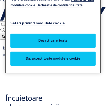
Contacte
modulele cookie
Declaraţie de confidenţialitate
Setări privind modulele cookie
Caută
Dezactivare toate
Încuietori electromecanice cu solenoid
ABLOY Profil îngust
Da, accept toate modulele cookie
Încuietoare