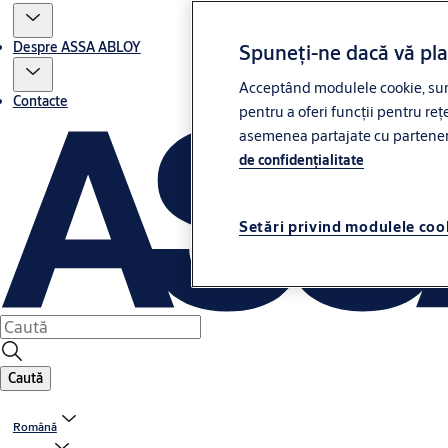
Despre ASSA ABLOY
Spuneți-ne dacă vă pl
Acceptând modulele cookie, sunt
Contacte
pentru a oferi funcții pentru rețe
asemenea partajate cu partenerii 
de confidenţialitate
Setări privind modulele coo
Caută
Română