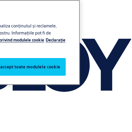
liza conținutul și reclamele,
ostru. Informațiile pot fi de
 privind modulele cookie
Declaraţie
 accept toate modulele cookie