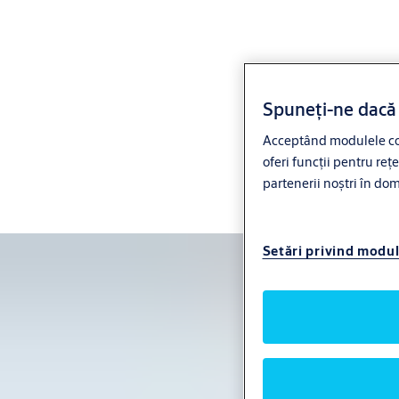
Evitați perioadele de nefuncționare cu mentenanță
proactivă
Spuneți-ne dacă 
Cea mai bună modalitate de a preveni perioadele de
Acceptând modulele cook
nefuncționare și defecțiunile este menținerea sistemelor de
oferi funcții pentru reț
acces în stare bună. Întreținerea regulată și respectarea
partenerii noștri în dome
standardelor de siguranță prelungesc durata de viață a
echipamentelor dumneavoastră și asigură o funcționare fără
probleme.
Setări privind modul
Explorați contractele noastre flexibile de service