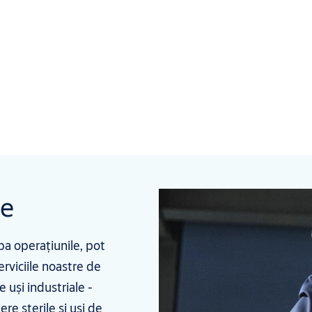
le
ba operațiunile, pot
rviciile noastre de
e uși industriale -
ere sterile și uși de