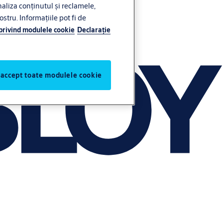
liza conținutul și reclamele,
ostru. Informațiile pot fi de
 privind modulele cookie
Declaraţie
 accept toate modulele cookie