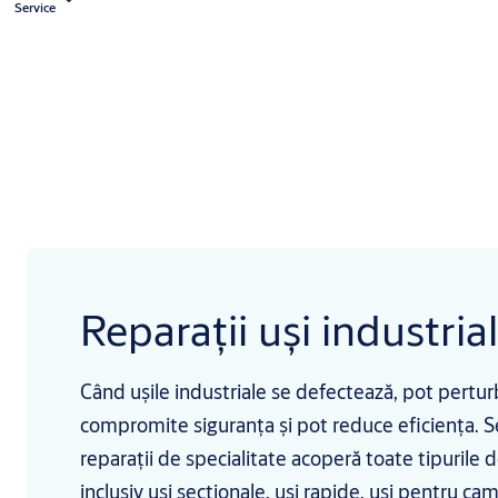
Service
Reparații uși industria
Când ușile industriale se defectează, pot pertur
compromite siguranța și pot reduce eficiența. Se
reparații de specialitate acoperă toate tipurile d
inclusiv uși secționale, uși rapide, uși pentru cam