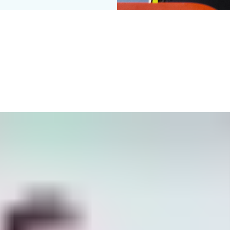
oactivă
 și defecțiunile este menținerea sistemelor de acces în stare bu
astră și asigură o funcționare fără probleme.