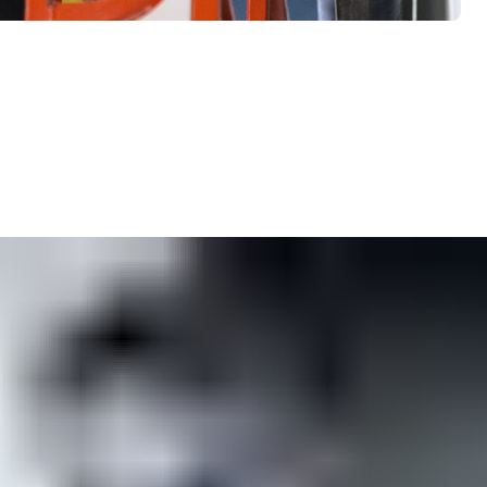
nă. Întreținerea regulată și respectarea standardelor de