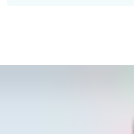
Evitați perioadele de nefuncționare cu mentenanță pr
Cea mai bună modalitate de a preveni perioadele de nefuncționare
siguranță prelungesc durata de viață a echipamentelor dumneavo
Explorați contractele noastre flexibile de servicii