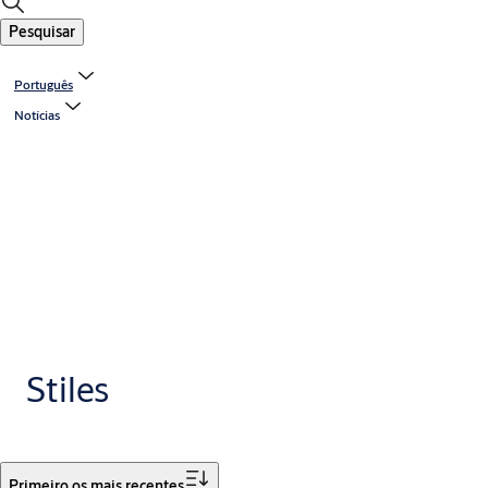
Pesquisar
Português
Notícias
Stiles
Filtro
Primeiro os mais recentes