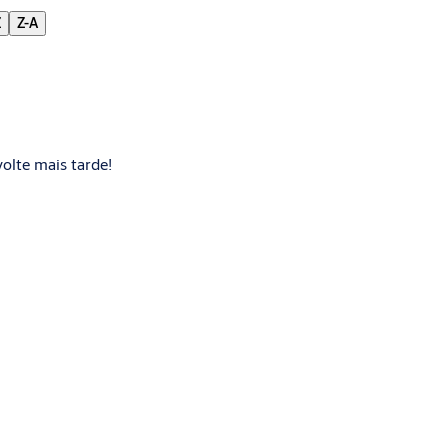
Z
Z-A
olte mais tarde!