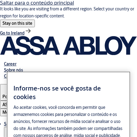
Saltar para o conteúdo principal
It looks like you are visiting from a different region. Select your country or
region for location-specific content.
Stay on this site
Go to Ireland
Career
Sobre nós
Contato
Informe-nos se você gosta de
cookies
Portugal
·
Português
ASSA ABLOY Group
Ao aceitar cookies, você concorda em permitir que
Menu
armazenemos cookies para personalizar o conteúdo e os
anúncios, fornecer recursos de mídia social e analisar o uso
Solução
do site. As informações também podem ser compartilhadas
com nossos parceiros de análise, mídia social e publicidade.