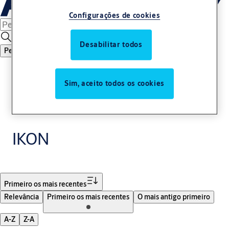
Configurações de cookies
Desabilitar todos
Pesquisar
Sim, aceito todos os cookies
IKON
Filtro
Primeiro os mais recentes
Relevância
Primeiro os mais recentes
O mais antigo primeiro
A-Z
Z-A