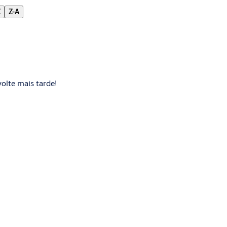
Z
Z-A
olte mais tarde!