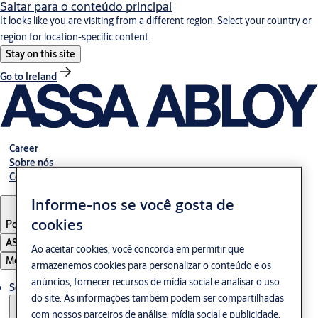
Saltar para o conteúdo principal
It looks like you are visiting from a different region. Select your country or
region for location-specific content.
Stay on this site
Go to Ireland
Career
Sobre nós
Contato
Informe-nos se você gosta de
cookies
Portugal
·
Português
ASSA ABLOY Group
Ao aceitar cookies, você concorda em permitir que
Menu
armazenemos cookies para personalizar o conteúdo e os
anúncios, fornecer recursos de mídia social e analisar o uso
Solução
do site. As informações também podem ser compartilhadas
com nossos parceiros de análise, mídia social e publicidade.