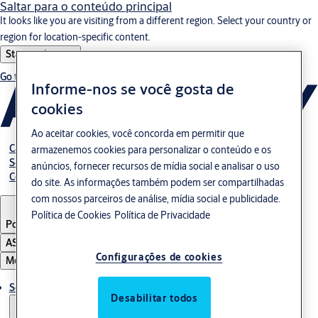
Saltar para o conteúdo principal
It looks like you are visiting from a different region. Select your country or
region for location-specific content.
Stay on this site
Go to Ireland
Informe-nos se você gosta de
cookies
Ao aceitar cookies, você concorda em permitir que
Career
armazenemos cookies para personalizar o conteúdo e os
Sobre nós
anúncios, fornecer recursos de mídia social e analisar o uso
Contato
do site. As informações também podem ser compartilhadas
com nossos parceiros de análise, mídia social e publicidade.
Política de Cookies
Política de Privacidade
Portugal
·
Português
ASSA ABLOY Group
Configurações de cookies
Menu
Solução
Desabilitar todos