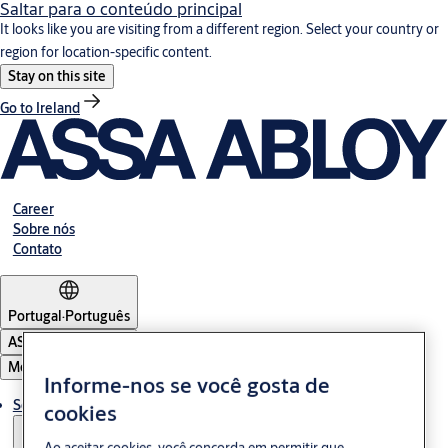
Saltar para o conteúdo principal
It looks like you are visiting from a different region. Select your country or
region for location-specific content.
Stay on this site
Go to Ireland
Career
Sobre nós
Contato
Portugal
·
Português
ASSA ABLOY Group
Menu
Informe-nos se você gosta de
Solução
cookies
Ao aceitar cookies, você concorda em permitir que