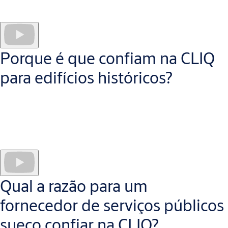
saúde
, protegendo
pacientes, dados e ativos críticos
. Estão
presentes em
hospitais, consultórios médicos e lares de
cuidados
em todo o mundo.
Porque é que confiam na CLIQ
para edifícios históricos?
As soluções
CLIQ
são usadas diariamente em
museus, edifícios
históricos e espaços culturais
, oferecendo
controlo de acesso
flexível e sem fios.
Qual a razão para um
fornecedor de serviços públicos
sueco confiar na CLIQ?