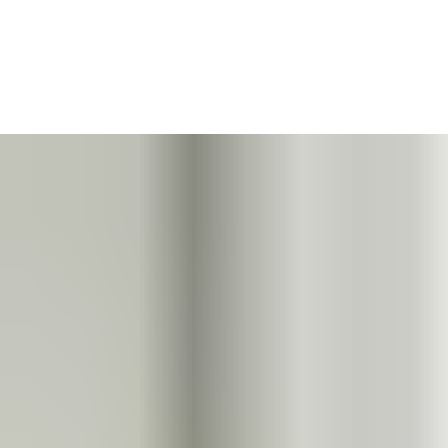
Quando se tratava de
dispositivos de acesso sem fios
, os
instaladores frequentemente enfrentavam processos de
configuração
longos e trabalhosos
, normalmente exigindo
interação direta com cada dispositivo
, através de
computador
portátil ou dongle USB
.
Agora existe uma solução
prática e que poupa tempo
: o
Aperio Installer
.
Planeie no seu escritório
e depois leve o seu
telemóvel até à
porta
.
Com o novo Aperio Installer,
apenas 2 passos simples
são
suficientes para concluir a instalação
mais rapidamente e
sem complicações: