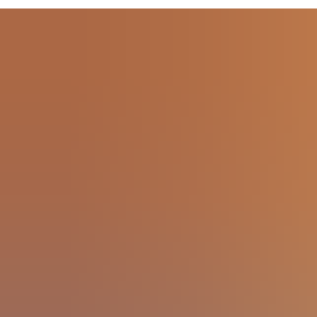
Faça a configuração da instalação
fora do local
, acedendo de
forma segura ao
portal web Aperio Installer
.
Recrie a
estrutura do seu edifício
no portal, atribuindo
hubs
e fechaduras a cada área
, e prepare facilmente as
configurações de cada dispositivo
.
Quando o planeamento estiver concluído, os instaladores
encontrarão as
configurações prontas para uso
na aplicação
móvel.
Solicite acesso ao portal Aperio Installer