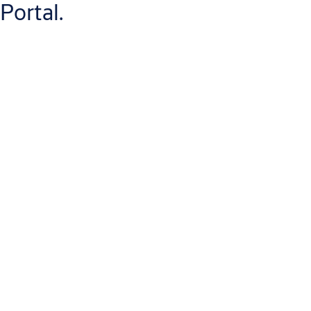
Portal.
Usando o
portal web Aperio
, os responsáveis pelo projeto
podem
planear toda a instalação antecipadamente
, sem
necessidade de estarem presentes no local.