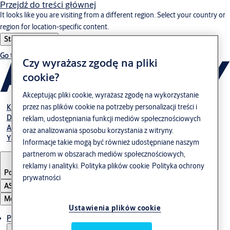
Przejdź do treści głównej
It looks like you are visiting from a different region. Select your country or
region for location-specific content.
Stay on this site
Go to Ireland
Czy wyrażasz zgodę na pliki
cookie?
Akceptując pliki cookie, wyrażasz zgodę na wykorzystanie
przez nas plików cookie na potrzeby personalizacji treści i
Kariera
Do pobrania
reklam, udostępniania funkcji mediów społecznościowych
Abloy Polska
oraz analizowania sposobu korzystania z witryny.
Yale Polska
Informacje takie mogą być również udostępniane naszym
partnerom w obszarach mediów społecznościowych,
reklamy i analityki.
Polityka plików cookie
Polityka ochrony
Poland
·
Polski
prywatności
ASSA ABLOY Group
Menu
Ustawienia plików cookie
Produkty i rozwiązania