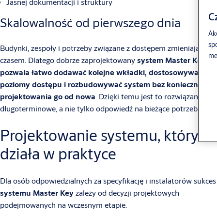
Jasnej dokumentacji i struktury
C
Skalowalność od pierwszego dnia
Akc
sp
Budynki, zespoły i potrzeby związane z dostępem zmieniają się z
me
czasem. Dlatego dobrze zaprojektowany
system Master Key
pozwala łatwo dodawać kolejne wkładki, dostosowywać
poziomy dostępu i rozbudowywać system bez konieczności
projektowania go od nowa
. Dzięki temu jest to rozwiązanie
długoterminowe, a nie tylko odpowiedź na bieżące potrzeby.
Projektowanie systemu, który
działa w praktyce
Dla osób odpowiedzialnych za specyfikację i instalatorów sukces
systemu Master Key
zależy od decyzji projektowych
podejmowanych na wczesnym etapie.