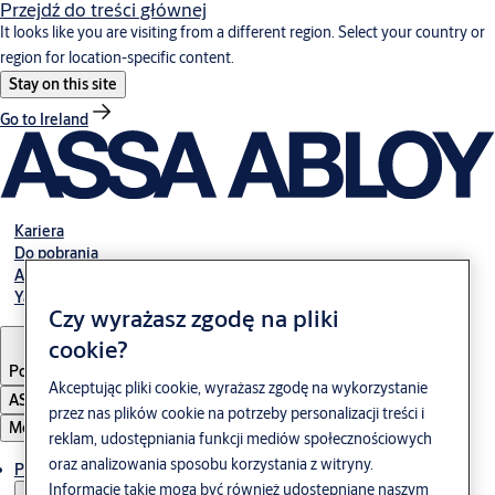
Przejdź do treści głównej
It looks like you are visiting from a different region. Select your country or
region for location-specific content.
Stay on this site
Go to Ireland
Kariera
Do pobrania
Abloy Polska
Yale Polska
Czy wyrażasz zgodę na pliki
cookie?
Poland
·
Polski
Akceptując pliki cookie, wyrażasz zgodę na wykorzystanie
ASSA ABLOY Group
przez nas plików cookie na potrzeby personalizacji treści i
Menu
reklam, udostępniania funkcji mediów społecznościowych
oraz analizowania sposobu korzystania z witryny.
Produkty i rozwiązania
Informacje takie mogą być również udostępniane naszym