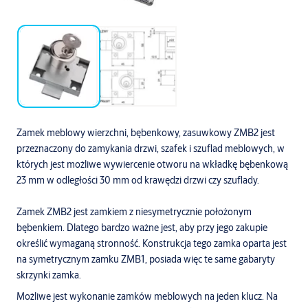
Zamek meblowy wierzchni, bębenkowy, zasuwkowy ZMB2 jest
przeznaczony do zamykania drzwi, szafek i szuflad meblowych, w
których jest możliwe wywiercenie otworu na wkładkę bębenkową
23 mm w odległości 30 mm od krawędzi drzwi czy szuflady.
Zamek ZMB2 jest zamkiem z niesymetrycznie położonym
bębenkiem. Dlatego bardzo ważne jest, aby przy jego zakupie
określić wymaganą stronność. Konstrukcja tego zamka oparta jest
na symetrycznym zamku ZMB1, posiada więc te same gabaryty
skrzynki zamka.
Możliwe jest wykonanie zamków meblowych na jeden klucz. Na