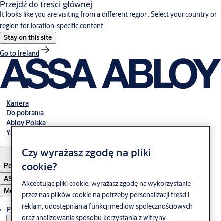
Przejdź do treści głównej
It looks like you are visiting from a different region. Select your country or
region for location-specific content.
Stay on this site
Go to Ireland
Kariera
Do pobrania
Abloy Polska
Yale Polska
Czy wyrażasz zgodę na pliki
cookie?
Poland
·
Polski
ASSA ABLOY Group
Akceptując pliki cookie, wyrażasz zgodę na wykorzystanie
Menu
przez nas plików cookie na potrzeby personalizacji treści i
reklam, udostępniania funkcji mediów społecznościowych
Produkty i rozwiązania
oraz analizowania sposobu korzystania z witryny.