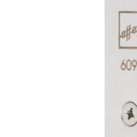
ków i nieruchomości, mieszkańcy
celarie adwokackie, architekci i