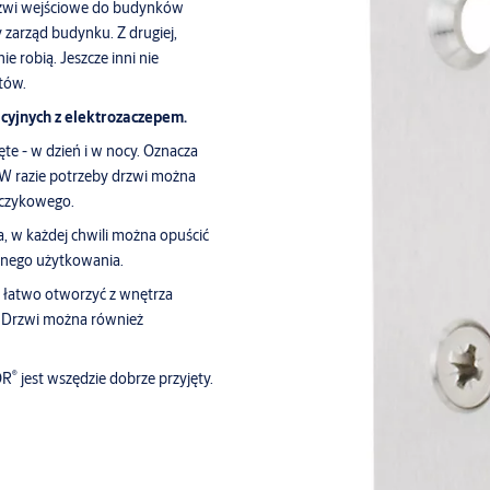
rzwi wejściowe do budynków
 zarząd budynku. Z drugiej,
e robią. Jeszcze inni nie
tów.
cyjnych z elektrozaczepem.
te - w dzień i w nocy. Oznacza
W razie potrzeby drzwi można
uczykowego.
, w każdej chwili można opuścić
nnego użytkowania.
 łatwo otworzyć z wnętrza
. Drzwi można również
®
OR
jest wszędzie dobrze przyjęty.
 wielu różnych obszarach.
ych: Specjaliści ds.