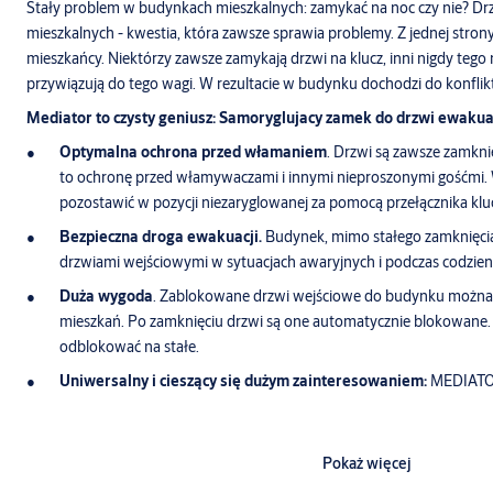
Stały problem w budynkach mieszkalnych: zamykać na noc czy nie? D
mieszkalnych - kwestia, która zawsze sprawia problemy. Z jednej strony
mieszkańcy. Niektórzy zawsze zamykają drzwi na klucz, inni nigdy tego ni
przywiązują do tego wagi. W rezultacie w budynku dochodzi do konflik
Mediator to czysty geniusz: Samoryglujacy zamek do drzwi ewakua
Optymalna ochrona przed włamaniem
. Drzwi są zawsze zamknię
to ochronę przed włamywaczami i innymi nieproszonymi gośćmi. 
pozostawić w pozycji niezaryglowanej za pomocą przełącznika kl
Bezpieczna droga ewakuacji.
Budynek, mimo stałego zamknięcia
drzwiami wejściowymi w sytuacjach awaryjnych i podczas codzie
Duża wygoda
. Zablokowane drzwi wejściowe do budynku można
mieszkań. Po zamknięciu drzwi są one automatycznie blokowane
odblokować na stałe.
Uniwersalny i cieszący się dużym zainteresowaniem:
MEDIAT
Mediator to system, który w końcu zdołał zaspokoić zainteresowania w
Pokaż więcej
Właśnie dlatego to rozwiązanie zamka przemawia do wielu grup docelow