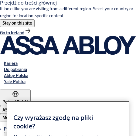
Przejdź do treści głównej
It looks like you are visiting from a different region. Select your country or
region for location-specific content.
Stay on this site
Go to Ireland
Kariera
Do pobrania
Abloy Polska
Yale Polska
Poland
·
Polski
ASSA ABLOY Group
Czy wyrażasz zgodę na pliki
Menu
cookie?
Produkty i rozwiązania