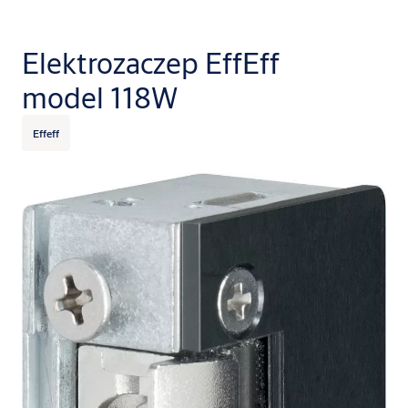
Elektrozaczep EffEff
model 118W
Effeff