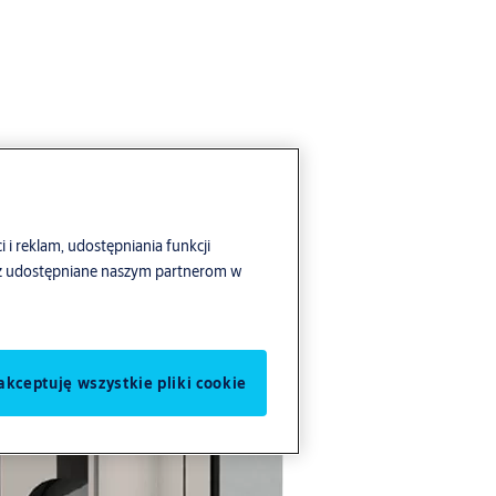
i i reklam, udostępniania funkcji
ież udostępniane naszym partnerom w
akceptuję wszystkie pliki cookie