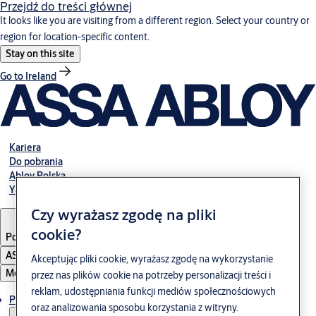
Przejdź do treści głównej
It looks like you are visiting from a different region. Select your country or
region for location-specific content.
Stay on this site
Go to Ireland
Kariera
Do pobrania
Abloy Polska
Yale Polska
Czy wyrażasz zgodę na pliki
cookie?
Poland
·
Polski
ASSA ABLOY Group
Akceptując pliki cookie, wyrażasz zgodę na wykorzystanie
Menu
przez nas plików cookie na potrzeby personalizacji treści i
reklam, udostępniania funkcji mediów społecznościowych
Produkty i rozwiązania
oraz analizowania sposobu korzystania z witryny.