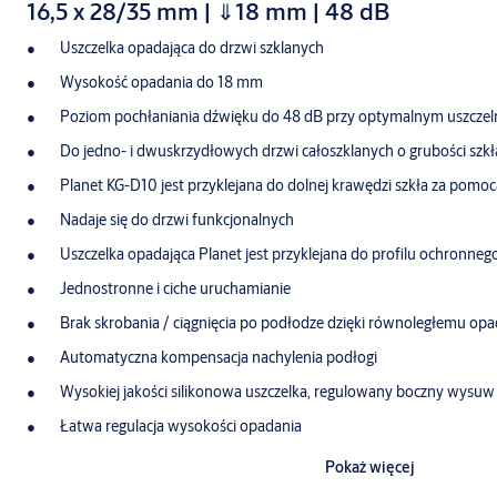
16,5 x 28/35 mm | ⇓18 mm | 48 dB
Uszczelka opadająca do drzwi szklanych
Wysokość opadania do 18 mm
Poziom pochłaniania dźwięku do 48 dB przy optymalnym uszczel
Do jedno- i dwuskrzydłowych drzwi całoszklanych o grubości szk
Planet KG-D10 jest przyklejana do dolnej krawędzi szkła za pomocą
Nadaje się do drzwi funkcjonalnych
Uszczelka opadająca Planet jest przyklejana do profilu ochronne
Jednostronne i ciche uruchamianie
Brak skrobania / ciągnięcia po podłodze dzięki równoległemu op
Automatyczna kompensacja nachylenia podłogi
Wysokiej jakości silikonowa uszczelka, regulowany boczny wysuw
Łatwa regulacja wysokości opadania
Możliwość skrócenia do następnej mniejszej długości magazynow
Pokaż więcej
7 lat gwarancji