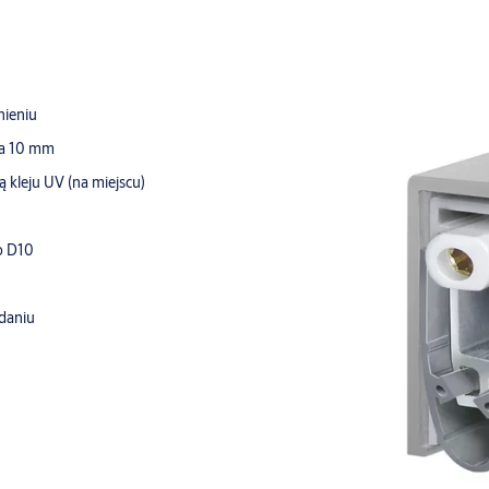
nieniu
ła 10 mm
 kleju UV (na miejscu)
go D10
adaniu
ej