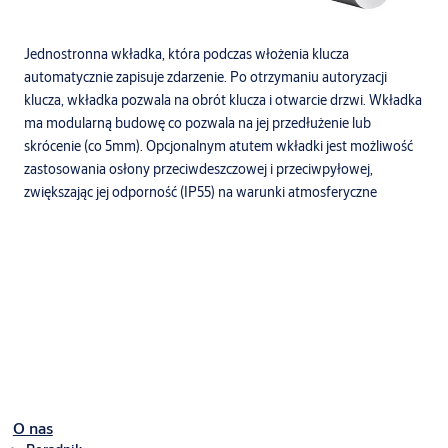
Jednostronna wkładka, która podczas włożenia klucza
automatycznie zapisuje zdarzenie. Po otrzymaniu autoryzacji
klucza, wkładka pozwala na obrót klucza i otwarcie drzwi. Wkładka
ma modularną budowę co pozwala na jej przedłużenie lub
skrócenie (co 5mm). Opcjonalnym atutem wkładki jest możliwość
zastosowania osłony przeciwdeszczowej i przeciwpyłowej,
zwiększając jej odporność (IP55) na warunki atmosferyczne
Do pobrania
Karta katalogowa
O nas
Wkładka jednostronna CLIQ N532
(PDF, 432 KB)