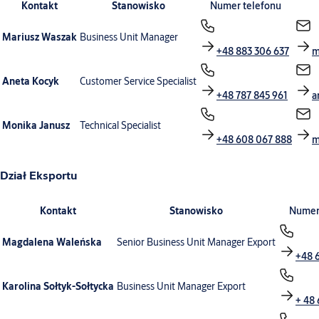
Kontakt
Stanowisko
Numer telefonu
Mariusz Waszak
Business Unit Manager
+48 883 306 637
m
Aneta Kocyk
Customer Service Specialist
+48 787 845 961
a
Monika Janusz
Technical Specialist
+48 608 067 888
m
Dział Eksportu
Kontakt
Stanowisko
Numer
Magdalena Waleńska
Senior Business Unit Manager Export
+48 
Karolina Sołtyk-Sołtycka
Business Unit Manager Export
+ 48 