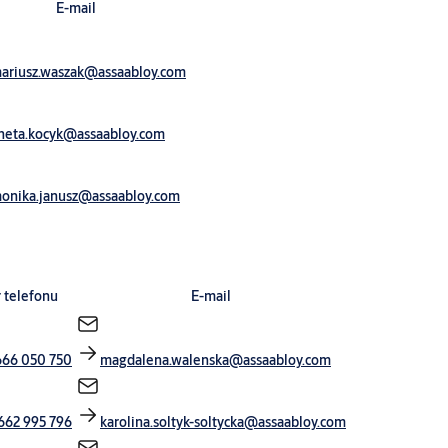
E-mail
ariusz.waszak@assaabloy.com
neta.kocyk@assaabloy.com
onika.janusz@assaabloy.com
 telefonu
E-mail
666 050 750
magdalena.walenska@assaabloy.com
662 995 796
karolina.soltyk-soltycka@assaabloy.com