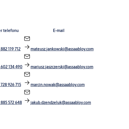
r telefonu
E-mail
 882 119 712
mateusz.jankowski@assaabloy.com
 602 134 490
mariusz.jaszczerski@assaabloy.com
 728 926 715
marcin.nowak@assaabloy.com
 885 572 648
jakub.dzendzeluk@assaabloy.com