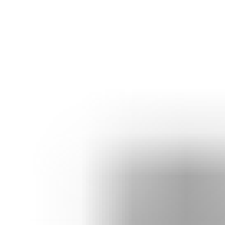
Zastosowanie
obiekty militarne, rządowe, dyplomatyczne, policyjne, i
wszystkie inne narażona na zagrożenie ataku materiałami
wybuchowymi,
laboratoria, w których prowadzone są badania stwarzające
zagrożenie wybuchem,
obiekty przemysłowe, w szczególności petrochemiczne,
energetyczne - energetyka jądrowa i inne w których występuje
ryzyko wybuchu,
strefy zagrożenia wybuchem z ryzykiem wystąpienia
atmosfery wybuchowej (gazy, pyły).
Zapytaj o ofertę